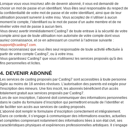
Lorsque vous vous inscrivez afin de devenir abonné, il vous est demandé de
choisir un mot de passe et un identifiant. Vous êtes seul responsable du respect de
la confidentialité de votre mot de passe et de votre identifiant, ainsi que de leur
utilisation pouvant survenir à votre insu. Vous acceptez de n’utiliser à aucun
moment le compte, l’identifiant ou le mot de passe d’un autre membre et de ne
révéler votre mot de passe à aucun tiers.
Vous devez avertir immédiatement Casting7 de toute entrave à la sécurité de votre
compte ainsi que de toute utilisation non autorisée de votre compte dont vous
auriez connaissance, et ce en adressant un courriel à l’adresse suivante :
support@casting7.com
.
Vous reconnaissez que vous êtes seul responsable de toute activité effectuée à
partir de votre compte Casting7, ou à votre insu.
Vous garantissez Casting7 que vous n'utiliserez les services proposés qu'à des
fins personnelles et licites.
4. DEVENIR ABONNÉ
Les services de casting proposés par Casting7 sont accessibles à toute personne
âgée au moins de 18 années révolues. L'autorisation des parents est exigée pour
l'inscription des mineurs. Une fois inscrit, les abonnés bénéficient d'un accès
totalement gratuit aux services proposés par Casting7.
Lors de son inscription, l’abonné doit communiquer des informations personnelles
dans le cadre du formulaire d’inscription qui permettront ensuite de l’identifier et
de faciliter son accès aux services de casting proposés.
L’abonné doit remplir le formulaire d’inscription correctement et intégralement.
Dans ce contexte, il s’engage à communiquer des informations exactes, actuelles
et complètes comprenant notamment des informations liées à son état civil, ses
caractéristiques physiques et expériences professionnelles artistiques. Il s’engage