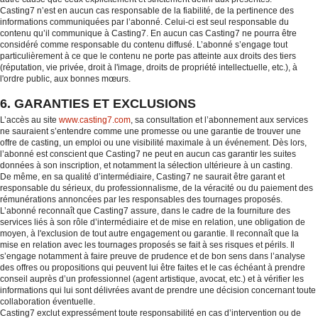
Casting7 n’est en aucun cas responsable de la fiabilité, de la pertinence des
informations communiquées par l’abonné. Celui-ci est seul responsable du
contenu qu’il communique à Casting7. En aucun cas Casting7 ne pourra être
considéré comme responsable du contenu diffusé. L’abonné s’engage tout
particulièrement à ce que le contenu ne porte pas atteinte aux droits des tiers
(réputation, vie privée, droit à l'image, droits de propriété intellectuelle, etc.), à
l'ordre public, aux bonnes mœurs.
6. GARANTIES ET EXCLUSIONS
L’accès au site
www.casting7.com
, sa consultation et l’abonnement aux services
ne sauraient s’entendre comme une promesse ou une garantie de trouver une
offre de casting, un emploi ou une visibilité maximale à un événement. Dès lors,
l’abonné est conscient que Casting7 ne peut en aucun cas garantir les suites
données à son inscription, et notamment la sélection ultérieure à un casting.
De même, en sa qualité d’intermédiaire, Casting7 ne saurait être garant et
responsable du sérieux, du professionnalisme, de la véracité ou du paiement des
rémunérations annoncées par les responsables des tournages proposés.
L’abonné reconnaît que Casting7 assure, dans le cadre de la fourniture des
services liés à son rôle d’intermédiaire et de mise en relation, une obligation de
moyen, à l'exclusion de tout autre engagement ou garantie. Il reconnaît que la
mise en relation avec les tournages proposés se fait à ses risques et périls. Il
s’engage notamment à faire preuve de prudence et de bon sens dans l’analyse
des offres ou propositions qui peuvent lui être faites et le cas échéant à prendre
conseil auprès d’un professionnel (agent artistique, avocat, etc.) et à vérifier les
informations qui lui sont délivrées avant de prendre une décision concernant toute
collaboration éventuelle.
Casting7 exclut expressément toute responsabilité en cas d’intervention ou de