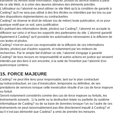
transférer ou vendre toute information, logiciel, produit ou service obtenu à partir
de ce site Web, ni à créer des œuvres dérivées des éléments précités.
L'utilisateur ou l’abonné ne peut utiliser ce site Web qu'à la condition de garantir à
Casting7 qu'il ne sera pas utilisé à des fins illicites ou interdites par les lois ou par
des dispositions réglementaires ou contractuelles.
Casting7 se réserve le droit de refuser (ou de retirer) toute publication, et ce pour
quelque motif que ce soit, sans justification.
En publiant des informations (texte, photos) sur Casting7, l’abonné en accepte la
diffusion sur celui ci et tous les supports des partenaires du site. L’abonné garantit
également à Casting7 qu'il possède les autorisations nécessaires à la diffusion de
ces textes et photos.
Casting7 n'est en aucun cas responsable de la diffusion de ces informations
(textes, photos) par d'autres supports, et notamment par les moteurs de
recherches. Par le simple fait d'utiliser ce site, l’abonné s'engage à garantir
Casting7 de tous recours en responsabilité et autres actions en justice qui seraient
intentés par des tiers à son encontre, à la suite de l'insertion par l’abonné d'un
quelconque contenu.
15. FORCE MAJEURE
Casting7 ne peut être tenu pour responsable, tant sur le plan contractuel
qu’extracontractuel, en cas d’inexécution, temporaire ou définitive, de ses
prestations de services lorsque cette inexécution résulte d’un cas de force majeure
ou fortuit.
Seront notamment considérés comme des cas de force majeure ou fortuits, les
événements suivants : 1) la perte ou la destruction totale ou partielle du système
informatique de Casting7 ou de sa base de données lorsque l’un ou l’autre de ces
événements ne peut raisonnablement pas être directement imputé à Casting7 et
qu’il n’est pas démontré que Casting7 a omis de prendre les mesures