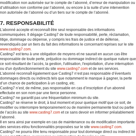
modification non autorisée sur le compte de l’abonné, d’erreur de manipulation ou
d’utilisation non conforme par l’abonné, ou encore à la suite d’une intervention
non autorisée de l’abonné ou d’un tiers sur le compte de l’abonné.
7. RESPONSABILITÉ
L’abonné accepte et reconnaît être seul responsable des informations
communiquées. Il dégage Casting7 de toute responsabilité, perte, réclamation,
litige, dommage ou dépense, y compris les frais de justice et de défense,
revendiqués par un tiers du fait des informations le concernant reprises sur le site
www.casting7.com
.
Casting7 est tenu à une obligation de moyens et ne saurait en aucun cas être
responsable de toute perte, préjudice ou dommage indirect de quelque nature que
ce soit résultant de l’accès, la gestion, l'utilisation, l'exploitation, d'une interruption
ou d'un dysfonctionnement du site
www.casting7.com
et de ses services.
L’abonné reconnaît également que Casting7 n’est pas responsable d’éventuels
dommages directs ou indirects tels que notamment le manque à gagner, la perte
d’un chance de participation à un casting, etc.
Casting7 n’est, de même, pas responsable en cas d’inscription d’un abonné
effectuée en son nom par une tierce personne.
Casting7 ne garantit pas une fréquentation minimum du site.
Casting7 se réserve le droit, à tout moment et pour quelque motif que ce soit, de
modifier ou interrompre temporairement ou de manière permanente tout ou partie
de l’accès au site
www.casting7.com
et ce sans devoir en informer préalablement
l’abonné.
Il en sera ainsi par exemple en cas de maintenance ou de modification importante
des services et/ou fonctionnalités proposées sur le site
www.casting7.com
.
Casting7 ne pourra être tenu responsable pour tout dommage direct ou indirect lié