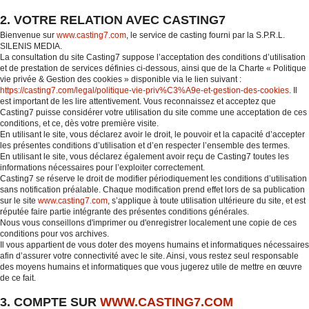
2. VOTRE RELATION AVEC CASTING7
Bienvenue sur
www.casting7.com
, le service de casting fourni par la S.P.R.L.
SILENIS MEDIA.
La consultation du site Casting7 suppose l’acceptation des conditions d’utilisation
et de prestation de services définies ci-dessous, ainsi que de la Charte « Politique
vie privée & Gestion des cookies » disponible via le lien suivant :
https://casting7.com/legal/politique-vie-priv%C3%A9e-et-gestion-des-cookies
. Il
est important de les lire attentivement. Vous reconnaissez et acceptez que
Casting7 puisse considérer votre utilisation du site comme une acceptation de ces
conditions, et ce, dès votre première visite.
En utilisant le site, vous déclarez avoir le droit, le pouvoir et la capacité d’accepter
les présentes conditions d’utilisation et d’en respecter l’ensemble des termes.
En utilisant le site, vous déclarez également avoir reçu de Casting7 toutes les
informations nécessaires pour l’exploiter correctement.
Casting7 se réserve le droit de modifier périodiquement les conditions d’utilisation
sans notification préalable. Chaque modification prend effet lors de sa publication
sur le site
www.casting7.com
, s’applique à toute utilisation ultérieure du site, et est
réputée faire partie intégrante des présentes conditions générales.
Nous vous conseillons d'imprimer ou d'enregistrer localement une copie de ces
conditions pour vos archives.
Il vous appartient de vous doter des moyens humains et informatiques nécessaires
afin d’assurer votre connectivité avec le site. Ainsi, vous restez seul responsable
des moyens humains et informatiques que vous jugerez utile de mettre en œuvre
de ce fait.
3. COMPTE SUR
WWW.CASTING7.COM