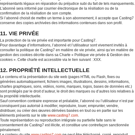
représentants légaux en réparation du préjudice subi du fait de tels manquements.
L’abonné sera informé par courrier électronique de la résiliation ou de la
confirmation de la résiliation de son compte.
Si l’abonné choisit de mettre un terme à son abonnement, il accepte que Casting7
conserve des copies archivées des informations contenues dans son profil.
11. VIE PRIVÉE
La protection de la vie privée est importante pour Casting7.
Pour davantage d’informations, l’abonné et l’utilisateur sont vivement invités à
consulter la politique de Casting7 en matière de vie privée, ainsi qu’en matière de
gestion des cookies décrite dans sa Charte « Politique vie privée & Gestion des
cookies ». Cette charte est accessible via le lien suivant : XXX.
12. PROPRIÉTÉ INTELLECTUELLE
Le contenu et la présentation du site web (pages HTML ou Flash, fixes ou
générées automatiquement, fichiers images, illustrations, dessins, informations,
chartes graphiques, sons, vidéos, noms, marques, logos, bases de données etc.)
sont protégés par le droit d’auteur, le droit des marques ou d’autres lois relatives à
la propriété intellectuelle.
Sauf convention contraire expresse et préalable, l’abonné ou l’utilisateur n’est par
conséquent pas autorisé à modifier, reproduire, louer, emprunter, vendre,
distribuer, ou créer des œuvres dérivées basées en tout ou en partie sur les
éléments présents sur le site
www.casting7.com
.
Toute représentation ou reproduction intégrale ou partielle faite sans le
consentement de Casting7 est illicite, et constitue une contrefaçon sanctionnée
pénalement.
Le contenu du site
www.casting7.com
ne peut être téléchargé, copié, reproduit,