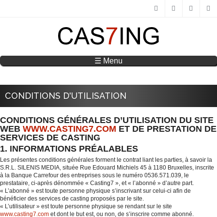
Aller au contenu principal
FACEBOOK
TWITTER
GOO
☰ Menu
CONDITIONS D'UTILISATION
CONDITIONS GÉNÉRALES D’UTILISATION DU SITE
WEB
WWW.CASTING7.COM
ET DE PRESTATION DE
SERVICES DE CASTING
1. INFORMATIONS PRÉALABLES
Les présentes conditions générales forment le contrat liant les parties, à savoir la
S.R.L. SILENIS MEDIA, située Rue Edouard Michiels 45 à 1180 Bruxelles, inscrite
à la Banque Carrefour des entreprises sous le numéro 0536.571.039, le
prestataire, ci-après dénommée « Casting7 », et « l’abonné » d’autre part.
« L’abonné » est toute personne physique s’inscrivant sur celui-ci afin de
bénéficier des services de casting proposés par le site.
« L’utilisateur » est toute personne physique se rendant sur le site
www.casting7.com
et dont le but est, ou non, de s’inscrire comme abonné.