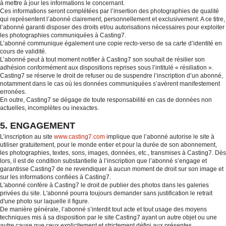
à mettre à jour les informations le concernant.
Ces informations seront complétées par l’insertion des photographies de qualité
qui représentent l’abonné clairement, personnellement et exclusivement. A ce titre,
l’abonné garanti disposer des droits et/ou autorisations nécessaires pour exploiter
les photographies communiquées à Casting7.
L’abonné communique également une copie recto-verso de sa carte d’identité en
cours de validité.
L’abonné peut à tout moment notifier à Casting7 son souhait de résilier son
adhésion conformément aux dispositions reprises sous l’intitulé « résiliation ».
Casting7 se réserve le droit de refuser ou de suspendre l’inscription d’un abonné,
notamment dans le cas où les données communiquées s’avèrent manifestement
erronées.
En outre, Casting7 se dégage de toute responsabilité en cas de données non
actuelles, incomplètes ou inexactes.
5. ENGAGEMENT
L’inscription au site
www.casting7.com
implique que l’abonné autorise le site à
utiliser gratuitement, pour le monde entier et pour la durée de son abonnement,
les photographies, textes, sons, images, données, etc., transmises à Casting7. Dès
lors, il est de condition substantielle à l’inscription que l’abonné s’engage et
garantisse Casting7 de ne revendiquer à aucun moment de droit sur son image et
sur les informations confiées à Casting7.
L'abonné confère à Casting7 le droit de publier des photos dans les galeries
privées du site. L'abonné pourra toujours demander sans justification le retrait
d'une photo sur laquelle il figure.
De manière générale, l’abonné s’interdit tout acte et tout usage des moyens
techniques mis à sa disposition par le site Casting7 ayant un autre objet ou une
autre cause que ceux explicitement et strictement défini aux présentes.