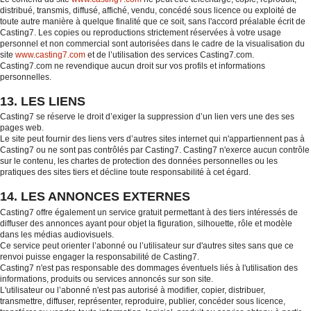
distribué, transmis, diffusé, affiché, vendu, concédé sous licence ou exploité de
toute autre manière à quelque finalité que ce soit, sans l'accord préalable écrit de
Casting7. Les copies ou reproductions strictement réservées à votre usage
personnel et non commercial sont autorisées dans le cadre de la visualisation du
site
www.casting7.com
et de l’utilisation des services Casting7.com.
Casting7.com ne revendique aucun droit sur vos profils et informations
personnelles.
13. LES LIENS
Casting7 se réserve le droit d’exiger la suppression d’un lien vers une des ses
pages web.
Le site peut fournir des liens vers d’autres sites internet qui n'appartiennent pas à
Casting7 ou ne sont pas contrôlés par Casting7. Casting7 n'exerce aucun contrôle
sur le contenu, les chartes de protection des données personnelles ou les
pratiques des sites tiers et décline toute responsabilité à cet égard.
14. LES ANNONCES EXTERNES
Casting7 offre également un service gratuit permettant à des tiers intéressés de
diffuser des annonces ayant pour objet la figuration, silhouette, rôle et modèle
dans les médias audiovisuels.
Ce service peut orienter l’abonné ou l’utilisateur sur d'autres sites sans que ce
renvoi puisse engager la responsabilité de Casting7.
Casting7 n'est pas responsable des dommages éventuels liés à l'utilisation des
informations, produits ou services annoncés sur son site.
L'utilisateur ou l’abonné n'est pas autorisé à modifier, copier, distribuer,
transmettre, diffuser, représenter, reproduire, publier, concéder sous licence,