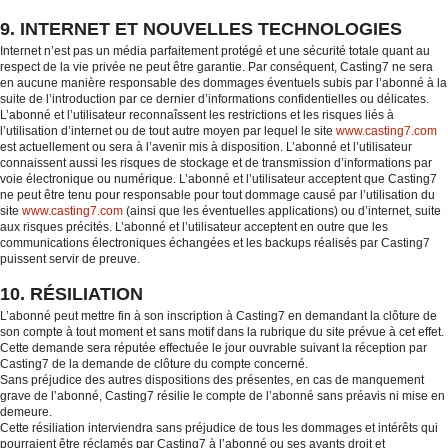
9. INTERNET ET NOUVELLES TECHNOLOGIES
Internet n’est pas un média parfaitement protégé et une sécurité totale quant au
respect de la vie privée ne peut être garantie. Par conséquent, Casting7 ne sera
en aucune manière responsable des dommages éventuels subis par l’abonné à la
suite de l’introduction par ce dernier d’informations confidentielles ou délicates.
L’abonné et l’utilisateur reconnaîssent les restrictions et les risques liés à
l’utilisation d’internet ou de tout autre moyen par lequel le site
www.casting7.com
est actuellement ou sera à l’avenir mis à disposition. L’abonné et l’utilisateur
connaissent aussi les risques de stockage et de transmission d’informations par
voie électronique ou numérique. L’abonné et l’utilisateur acceptent que Casting7
ne peut être tenu pour responsable pour tout dommage causé par l’utilisation du
site
www.casting7.com
(ainsi que les éventuelles applications) ou d’internet, suite
aux risques précités. L’abonné et l’utilisateur acceptent en outre que les
communications électroniques échangées et les backups réalisés par Casting7
puissent servir de preuve.
10. RÉSILIATION
L’abonné peut mettre fin à son inscription à Casting7 en demandant la clôture de
son compte à tout moment et sans motif dans la rubrique du site prévue à cet effet.
Cette demande sera réputée effectuée le jour ouvrable suivant la réception par
Casting7 de la demande de clôture du compte concerné.
Sans préjudice des autres dispositions des présentes, en cas de manquement
grave de l’abonné, Casting7 résilie le compte de l’abonné sans préavis ni mise en
demeure.
Cette résiliation interviendra sans préjudice de tous les dommages et intérêts qui
pourraient être réclamés par Casting7 à l’abonné ou ses ayants droit et