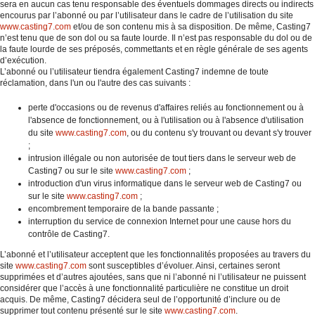
sera en aucun cas tenu responsable des éventuels dommages directs ou indirects
encourus par l’abonné ou par l’utilisateur dans le cadre de l’utilisation du site
www.casting7.com
et/ou de son contenu mis à sa disposition. De même, Casting7
n’est tenu que de son dol ou sa faute lourde. Il n’est pas responsable du dol ou de
la faute lourde de ses préposés, commettants et en règle générale de ses agents
d’exécution.
L’abonné ou l’utilisateur tiendra également Casting7 indemne de toute
réclamation, dans l'un ou l'autre des cas suivants :
perte d'occasions ou de revenus d'affaires reliés au fonctionnement ou à
l'absence de fonctionnement, ou à l'utilisation ou à l'absence d'utilisation
du site
www.casting7.com
, ou du contenu s'y trouvant ou devant s'y trouver
;
intrusion illégale ou non autorisée de tout tiers dans le serveur web de
Casting7 ou sur le site
www.casting7.com
;
introduction d'un virus informatique dans le serveur web de Casting7 ou
sur le site
www.casting7.com
;
encombrement temporaire de la bande passante ;
interruption du service de connexion Internet pour une cause hors du
contrôle de Casting7.
L’abonné et l’utilisateur acceptent que les fonctionnalités proposées au travers du
site
www.casting7.com
sont susceptibles d’évoluer. Ainsi, certaines seront
supprimées et d’autres ajoutées, sans que ni l’abonné ni l’utilisateur ne puissent
considérer que l’accès à une fonctionnalité particulière ne constitue un droit
acquis. De même, Casting7 décidera seul de l’opportunité d’inclure ou de
supprimer tout contenu présenté sur le site
www.casting7.com
.