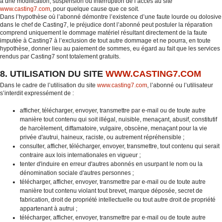
à une modification, suspension ou interruption de l’accès au site
www.casting7.com
, pour quelque cause que ce soit.
Dans l’hypothèse où l’abonné démontre l’existence d’une faute lourde ou dolosive
dans le chef de Casting7, le préjudice dont l’abonné peut postuler la réparation
comprend uniquement le dommage matériel résultant directement de la faute
imputée à Casting7 à l’exclusion de tout autre dommage et ne pourra, en toute
hypothèse, donner lieu au paiement de sommes, eu égard au fait que les services
rendus par Casting7 sont totalement gratuits.
8. UTILISATION DU SITE
WWW.CASTING7.COM
Dans le cadre de l’utilisation du site
www.casting7.com
, l’abonné ou l’utilisateur
s’interdit expressément de :
afficher, télécharger, envoyer, transmettre par e-mail ou de toute autre
manière tout contenu qui soit illégal, nuisible, menaçant, abusif, constitutif
de harcèlement, diffamatoire, vulgaire, obscène, menaçant pour la vie
privée d'autrui, haineux, raciste, ou autrement répréhensible ;
consulter, afficher, télécharger, envoyer, transmettre, tout contenu qui serait
contraire aux lois internationales en vigueur ;
tenter d'induire en erreur d'autres abonnés en usurpant le nom ou la
dénomination sociale d'autres personnes ;
télécharger, afficher, envoyer, transmettre par e-mail ou de toute autre
manière tout contenu violant tout brevet, marque déposée, secret de
fabrication, droit de propriété intellectuelle ou tout autre droit de propriété
appartenant à autrui ;
télécharger, afficher, envoyer, transmettre par e-mail ou de toute autre