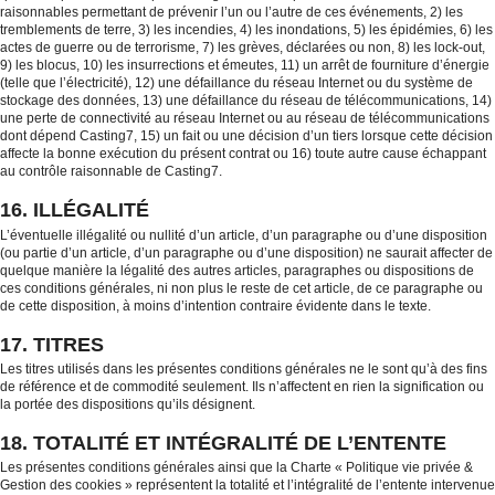
raisonnables permettant de prévenir l’un ou l’autre de ces événements, 2) les
tremblements de terre, 3) les incendies, 4) les inondations, 5) les épidémies, 6) les
actes de guerre ou de terrorisme, 7) les grèves, déclarées ou non, 8) les lock-out,
9) les blocus, 10) les insurrections et émeutes, 11) un arrêt de fourniture d’énergie
(telle que l’électricité), 12) une défaillance du réseau Internet ou du système de
stockage des données, 13) une défaillance du réseau de télécommunications, 14)
une perte de connectivité au réseau Internet ou au réseau de télécommunications
dont dépend Casting7, 15) un fait ou une décision d’un tiers lorsque cette décision
affecte la bonne exécution du présent contrat ou 16) toute autre cause échappant
au contrôle raisonnable de Casting7.
16. ILLÉGALITÉ
L’éventuelle illégalité ou nullité d’un article, d’un paragraphe ou d’une disposition
(ou partie d’un article, d’un paragraphe ou d’une disposition) ne saurait affecter de
quelque manière la légalité des autres articles, paragraphes ou dispositions de
ces conditions générales, ni non plus le reste de cet article, de ce paragraphe ou
de cette disposition, à moins d’intention contraire évidente dans le texte.
17. TITRES
Les titres utilisés dans les présentes conditions générales ne le sont qu’à des fins
de référence et de commodité seulement. Ils n’affectent en rien la signification ou
la portée des dispositions qu’ils désignent.
18. TOTALITÉ ET INTÉGRALITÉ DE L’ENTENTE
Les présentes conditions générales ainsi que la Charte « Politique vie privée &
Gestion des cookies » représentent la totalité et l’intégralité de l’entente intervenue