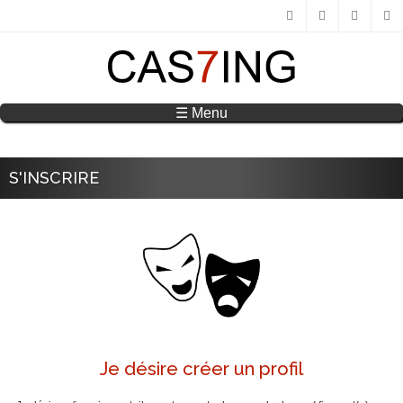
Aller au contenu principal
FACEBOOK
TWITTER
GOO
☰ Menu
S'INSCRIRE
Je désire créer un profil